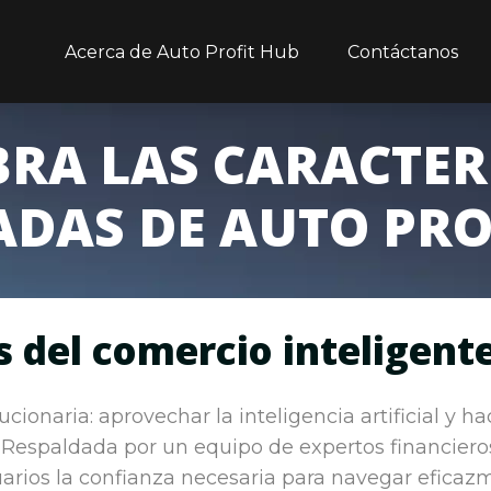
Acerca de Auto Profit Hub
Contáctanos
RA LAS CARACTER
DAS DE AUTO PRO
s del comercio inteligent
cionaria: aprovechar la inteligencia artificial y h
. Respaldada por un equipo de expertos financieros 
uarios la confianza necesaria para navegar eficaz