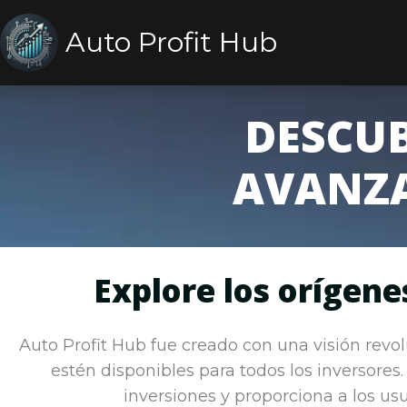
Auto Profit Hub
DESCUB
AVANZA
Explore los orígene
Auto Profit Hub fue creado con una visión revolu
estén disponibles para todos los inversores
inversiones y proporciona a los us