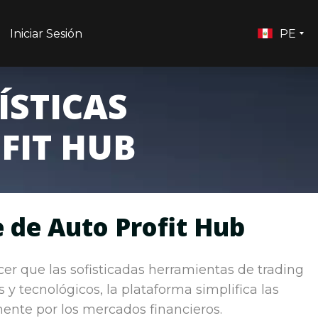
Iniciar Sesión
PE
ÍSTICAS
FIT HUB
e de Auto Profit Hub
acer que las sofisticadas herramientas de trading
y tecnológicos, la plataforma simplifica las
mente por los mercados financieros.