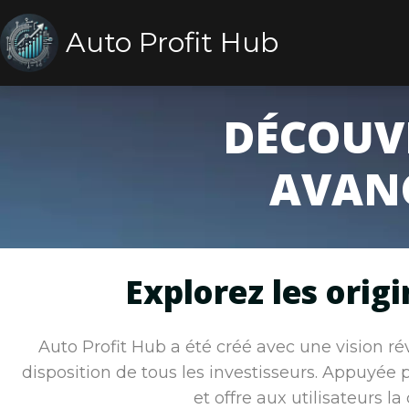
Auto Profit Hub
DÉCOUV
AVANC
Explorez les origi
Auto Profit Hub a été créé avec une vision révo
disposition de tous les investisseurs. Appuyée 
et offre aux utilisateurs 