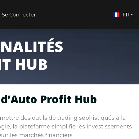
Se Connecter
FR
NALITÉS
IT HUB
t d’Auto Profit Hub
t mettre des outils de trading sophistiqués à la
gie, la plateforme simplifie les investissements
sur les marchés financiers.