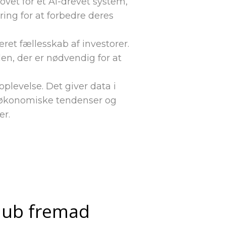
vet for et AI-drevet system,
ing for at forbedre deres
et fællesskab af investorer.
en, der er nødvendig for at
plevelse. Det giver data i
af økonomiske tendenser og
er.
 Hub fremad