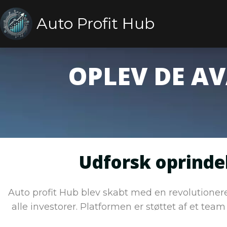
Auto Profit Hub
OPLEV DE A
Udforsk oprindel
Auto profit Hub blev skabt med en revolutionere
alle investorer. Platformen er støttet af et team