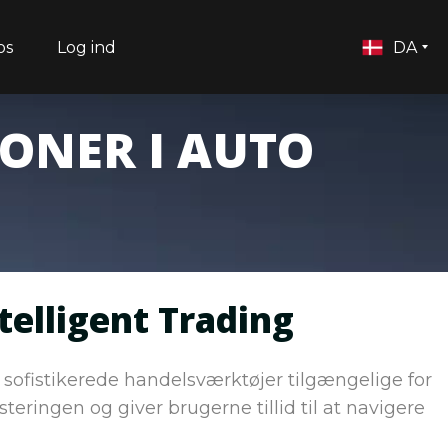
os
Log ind
DA
ONER I AUTO
telligent Trading
 sofistikerede handelsværktøjer tilgængelige for
steringen og giver brugerne tillid til at navigere