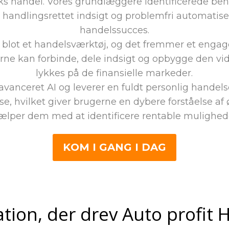
 handel. Vores grundlæggere identificerede beho
handlingsrettet indsigt og problemfri automatiser
handelssucces.
blot et handelsværktøj, og det fremmer et engager
erne kan forbinde, dele indsigt og opbygge den vid
lykkes på de finansielle markeder.
avanceret AI og leverer en fuldt personlig handelso
yse, hvilket giver brugerne en dybere forståelse 
ælper dem med at identificere rentable mulighed
KOM I GANG I DAG
tion, der drev Auto profit