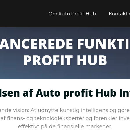
Om Auto Profit Hub
Kontakt 
VANCEREDE FUNKTI
PROFIT HUB
sen af Auto profit Hub In
nde vision: At udnytte kunstig intelligens og gøre
 af finans- og teknologieksperter og forenkler inve
effektivt på de finansielle markeder.