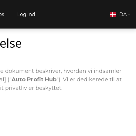
os
Log ind
DA
else
tte dokument beskriver, hvordan vi indsamler,
i] ("
Auto Profit Hub
"). Vi er dedikerede til at
 privatliv er beskyttet.