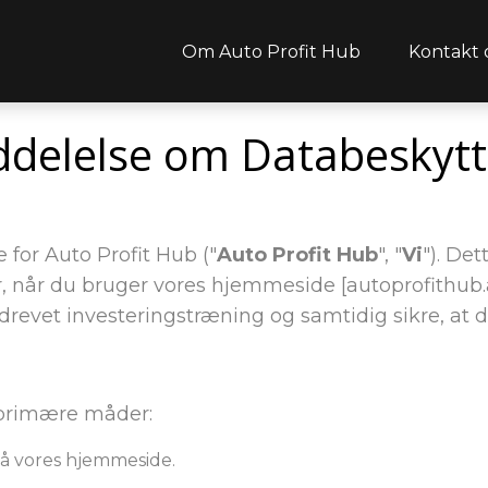
Om Auto Profit Hub
Kontakt 
delelse om Databeskytt
for Auto Profit Hub ("
Auto Profit Hub
", "
Vi
"). De
, når du bruger vores hjemmeside [autoprofithub.a
evet investeringstræning og samtidig sikre, at dit
 primære måder:
 på vores hjemmeside.