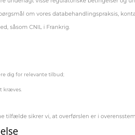
e underlagt visse regulatoriske betingelser og un
 spørgsmål om vores databehandlingspraksis, konta
hed, såsom CNIL i Frankrig.
e dig for relevante tilbud;
t kræves.
 tilfælde sikrer vi, at overførslen er i overens
telse