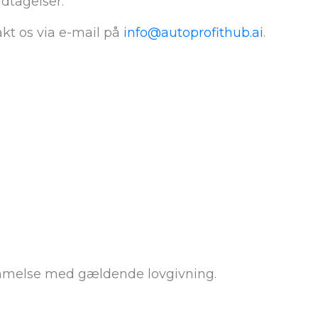
dtagelser.
kt os via e-mail på
info@autoprofithub.ai
.
stemmelse med gældende lovgivning.