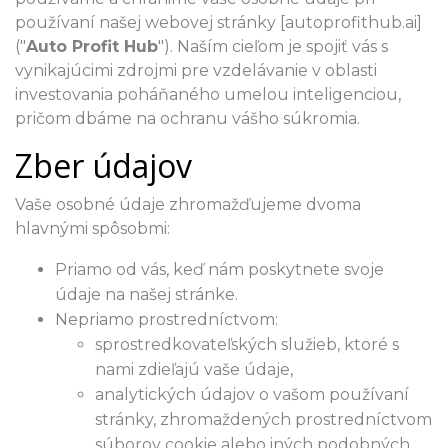
používaní našej webovej stránky [autoprofithub.ai]
("
Auto Profit Hub
"). Naším cieľom je spojiť vás s
vynikajúcimi zdrojmi pre vzdelávanie v oblasti
investovania poháňaného umelou inteligenciou,
pričom dbáme na ochranu vášho súkromia.
Zber údajov
Vaše osobné údaje zhromažďujeme dvoma
hlavnými spôsobmi:
Priamo od vás, keď nám poskytnete svoje
údaje na našej stránke.
Nepriamo prostredníctvom:
sprostredkovateľských služieb, ktoré s
nami zdieľajú vaše údaje,
analytických údajov o vašom používaní
stránky, zhromaždených prostredníctvom
súborov cookie alebo iných podobných