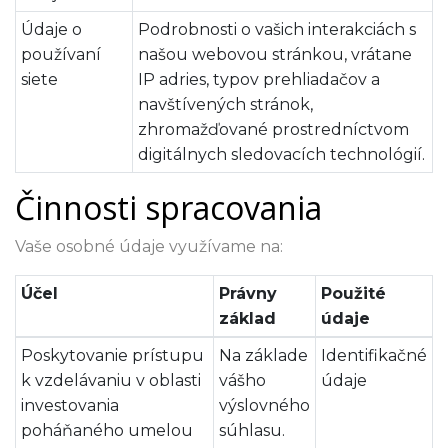
Údaje o
Podrobnosti o vašich interakciách s
používaní
našou webovou stránkou, vrátane
siete
IP adries, typov prehliadačov a
navštívených stránok,
zhromažďované prostredníctvom
digitálnych sledovacích technológií.
Činnosti spracovania
Vaše osobné údaje využívame na:
Účel
Právny
Použité
základ
údaje
Poskytovanie prístupu
Na základe
Identifikačné
k vzdelávaniu v oblasti
vášho
údaje
investovania
výslovného
poháňaného umelou
súhlasu.