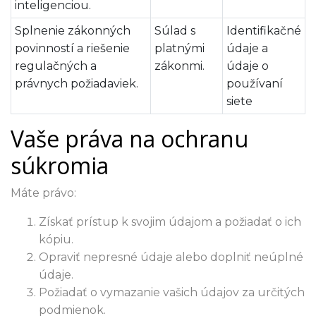
inteligenciou.
Splnenie zákonných
Súlad s
Identifikačné
povinností a riešenie
platnými
údaje a
regulačných a
zákonmi.
údaje o
právnych požiadaviek.
používaní
siete
Vaše práva na ochranu
súkromia
Máte právo:
Získať prístup k svojim údajom a požiadať o ich
kópiu.
Opraviť nepresné údaje alebo doplniť neúplné
údaje.
Požiadať o vymazanie vašich údajov za určitých
podmienok.