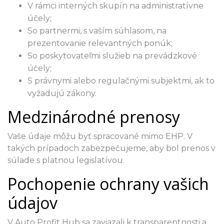
V rámci interných skupín na administratívne
účely;
So partnermi, s vaším súhlasom, na
prezentovanie relevantných ponúk;
So poskytovateľmi služieb na prevádzkové
účely;
S právnymi alebo regulačnými subjektmi, ak to
vyžadujú zákony.
Medzinárodné prenosy
Vaše údaje môžu byť spracované mimo EHP. V
takých prípadoch zabezpečujeme, aby bol prenos v
súlade s platnou legislatívou.
Pochopenie ochrany vašich
údajov
V Auto Profit Hub sa zaviazali k transparentnosti a