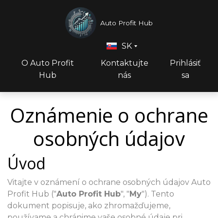
Auto Profit Hub
SK
O Auto Profit
Kontaktujte
Prihlásiť
Hub
nás
sa
Oznámenie o ochrane
osobných údajov
Úvod
Vitajte v oznámení o ochrane osobných údajov Auto
Profit Hub ("
Auto Profit Hub
", "
My
"). Tento
dokument popisuje, ako zhromažďujeme,
používame a chránime vaše osobné údaje pri